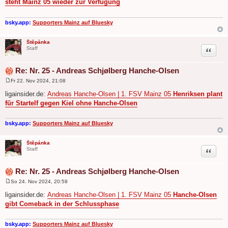
steht Mainz 05 wieder zur Verfügung
t
r
a
g
bsky.app:
Supporters Mainz auf Bluesky
Štěpánka
Zitat
Staff
Re: Nr. 25 - Andreas Schjølberg Hanche-Olsen
Fr 22. Nov 2024, 21:08
B
e
ligainsider.de:
Andreas Hanche-Olsen | 1. FSV Mainz 05
Henriksen plant
i
für Startelf gegen Kiel ohne Hanche-Olsen
t
r
a
g
bsky.app:
Supporters Mainz auf Bluesky
Štěpánka
Zitat
Staff
Re: Nr. 25 - Andreas Schjølberg Hanche-Olsen
So 24. Nov 2024, 20:59
B
e
ligainsider.de:
Andreas Hanche-Olsen | 1. FSV Mainz 05
Hanche-Olsen
i
gibt Comeback in der Schlussphase
t
r
a
g
bsky.app:
Supporters Mainz auf Bluesky