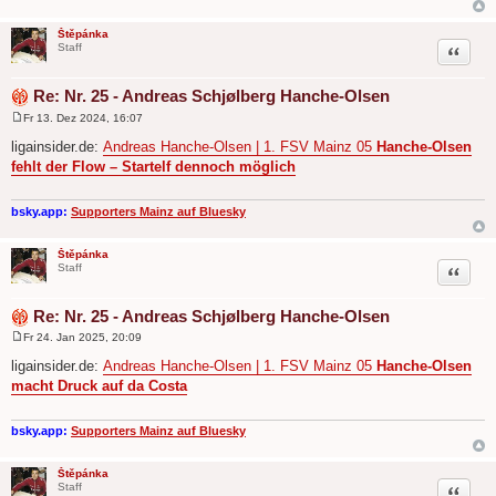
Štěpánka
Zitat
Staff
Re: Nr. 25 - Andreas Schjølberg Hanche-Olsen
Fr 13. Dez 2024, 16:07
B
e
ligainsider.de:
Andreas Hanche-Olsen | 1. FSV Mainz 05
Hanche-Olsen
i
fehlt der Flow – Startelf dennoch möglich
t
r
a
g
bsky.app:
Supporters Mainz auf Bluesky
Štěpánka
Zitat
Staff
Re: Nr. 25 - Andreas Schjølberg Hanche-Olsen
Fr 24. Jan 2025, 20:09
B
e
ligainsider.de:
Andreas Hanche-Olsen | 1. FSV Mainz 05
Hanche-Olsen
i
macht Druck auf da Costa
t
r
a
g
bsky.app:
Supporters Mainz auf Bluesky
Štěpánka
Zitat
Staff