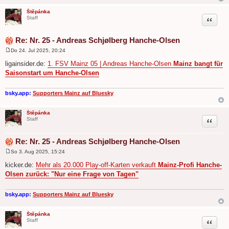
Štěpánka
Zitat
Staff
Re: Nr. 25 - Andreas Schjølberg Hanche-Olsen
Do 24. Jul 2025, 20:24
B
e
ligainsider.de:
1. FSV Mainz 05 | Andreas Hanche-Olsen
Mainz bangt für
i
Saisonstart um Hanche-Olsen
t
r
a
g
bsky.app:
Supporters Mainz auf Bluesky
Štěpánka
Zitat
Staff
Re: Nr. 25 - Andreas Schjølberg Hanche-Olsen
So 3. Aug 2025, 15:24
B
e
kicker.de:
Mehr als 20.000 Play-off-Karten verkauft
Mainz-Profi Hanche-
i
Olsen zurück: "Nur eine Frage von Tagen"
t
r
a
g
bsky.app:
Supporters Mainz auf Bluesky
Štěpánka
Zitat
Staff