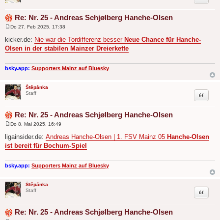
Re: Nr. 25 - Andreas Schjølberg Hanche-Olsen
Do 27. Feb 2025, 17:38
B
e
kicker.de:
Nie war die Tordifferenz besser
Neue Chance für Hanche-
i
Olsen in der stabilen Mainzer Dreierkette
t
r
a
g
bsky.app:
Supporters Mainz auf Bluesky
Štěpánka
Zitat
Staff
Re: Nr. 25 - Andreas Schjølberg Hanche-Olsen
Do 8. Mai 2025, 16:49
B
e
ligainsider.de:
Andreas Hanche-Olsen | 1. FSV Mainz 05
Hanche-Olsen
i
ist bereit für Bochum-Spiel
t
r
a
g
bsky.app:
Supporters Mainz auf Bluesky
Štěpánka
Zitat
Staff
Re: Nr. 25 - Andreas Schjølberg Hanche-Olsen