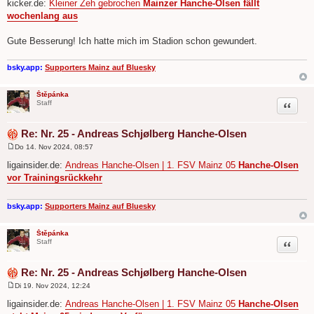
kicker.de:
Kleiner Zeh gebrochen
Mainzer Hanche-Olsen fällt
a
wochenlang aus
g
Gute Besserung! Ich hatte mich im Stadion schon gewundert.
bsky.app:
Supporters Mainz auf Bluesky
Štěpánka
Zitat
Staff
Re: Nr. 25 - Andreas Schjølberg Hanche-Olsen
Do 14. Nov 2024, 08:57
B
e
ligainsider.de:
Andreas Hanche-Olsen | 1. FSV Mainz 05
Hanche-Olsen
i
vor Trai­ningsrückkehr
t
r
a
g
bsky.app:
Supporters Mainz auf Bluesky
Štěpánka
Zitat
Staff
Re: Nr. 25 - Andreas Schjølberg Hanche-Olsen
Di 19. Nov 2024, 12:24
B
e
ligainsider.de:
Andreas Hanche-Olsen | 1. FSV Mainz 05
Hanche-Olsen
i