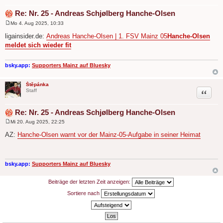
Re: Nr. 25 - Andreas Schjølberg Hanche-Olsen
Mo 4. Aug 2025, 10:33
B
e
ligainsider.de:
Andreas Hanche-Olsen | 1. FSV Mainz 05
Hanche-Olsen
i
meldet sich wieder fit
t
r
a
g
bsky.app:
Supporters Mainz auf Bluesky
Štěpánka
Zitat
Staff
Re: Nr. 25 - Andreas Schjølberg Hanche-Olsen
Mi 20. Aug 2025, 22:25
B
e
AZ:
Hanche-Olsen warnt vor der Mainz-05-Aufgabe in seiner Heimat
i
t
r
a
g
bsky.app:
Supporters Mainz auf Bluesky
Beiträge der letzten Zeit anzeigen:
Sortiere nach