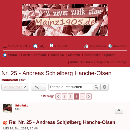
Schnellzugriff ▼
FAQ
Netiquette
Registrieren
Anmelden
Portal
Foren-Übersicht
Mainz 05
Mainzer
Nullfünfer
Spieler
|
Aktive Themen
|
Ungelesene Beiträge
Nr. 25 - Andreas Schjølberg Hanche-Olsen
Moderator:
Staff
Antworten
67 Beiträge
1
2
3
4
Štěpánka
Zitat
Staff
Re: Nr. 25 - Andreas Schjølberg Hanche-Olsen
Di 24. Sep 2024, 15:46