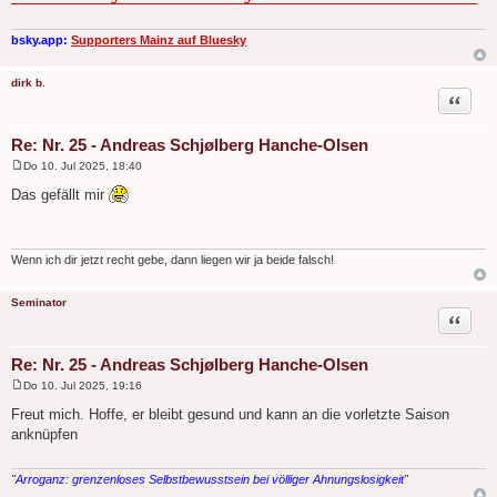
r
a
g
bsky.app:
Supporters Mainz auf Bluesky
dirk b.
Zitat
Re: Nr. 25 - Andreas Schjølberg Hanche-Olsen
Do 10. Jul 2025, 18:40
B
e
Das gefällt mir
i
t
r
a
g
Wenn ich dir jetzt recht gebe, dann liegen wir ja beide falsch!
Seminator
Zitat
Re: Nr. 25 - Andreas Schjølberg Hanche-Olsen
Do 10. Jul 2025, 19:16
B
e
Freut mich. Hoffe, er bleibt gesund und kann an die vorletzte Saison
i
anknüpfen
t
r
a
g
"Arroganz: grenzenloses Selbstbewusstsein bei völliger Ahnungslosigkeit"