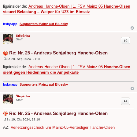
B
e
ligainsider.de:
Andreas Hanche-Olsen | 1. FSV Mainz 05
Hanche-Olsen
i
steuert Belastung – Weiper für U23 im Einsatz
t
r
a
g
bsky.app:
Supporters Mainz auf Bluesky
Štěpánka
Zitat
Staff
Re: Nr. 25 - Andreas Schjølberg Hanche-Olsen
Sa 28. Sep 2024, 21:11
B
e
ligainsider.de:
Andreas Hanche-Olsen | 1. FSV Mainz 05
Hanche-Olsen
i
sieht gegen Heidenheim die Ampelkarte
t
r
a
g
bsky.app:
Supporters Mainz auf Bluesky
Štěpánka
Zitat
Staff
Re: Nr. 25 - Andreas Schjølberg Hanche-Olsen
Sa 19. Okt 2024, 18:10
B
e
AZ:
Verletzungsschock um Mainz-05-Verteidiger Hanche-Olsen
i
t
r