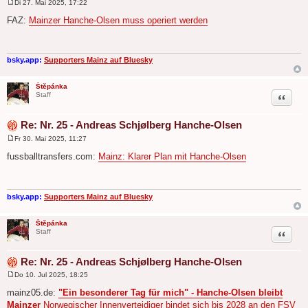
Di 27. Mai 2025, 17:22
B
e
FAZ:
Mainzer Hanche-Olsen muss operiert werden
i
t
r
a
g
bsky.app:
Supporters Mainz auf Bluesky
Štěpánka
Zitat
Staff
Re: Nr. 25 - Andreas Schjølberg Hanche-Olsen
Fr 30. Mai 2025, 11:27
B
e
fussballtransfers.com:
Mainz: Klarer Plan mit Hanche-Olsen
i
t
r
a
g
bsky.app:
Supporters Mainz auf Bluesky
Štěpánka
Zitat
Staff
Re: Nr. 25 - Andreas Schjølberg Hanche-Olsen
Do 10. Jul 2025, 18:25
B
e
mainz05.de:
"Ein besonderer Tag für mich" - Hanche-Olsen bleibt
i
Mainzer
Norwegischer Innenverteidiger bindet sich bis 2028 an den FSV
t