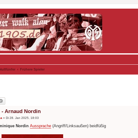
Nullfünfer
Frühere Spieler
) - Arnaud Nordin
ka
»
Di 28. Jan 2025, 18:03
minique Nordin
Aussprache
(Angriff/Linksaußen) beidfüßig