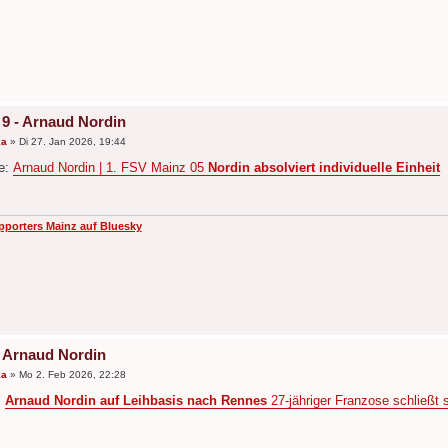
 9 - Arnaud Nordin
ka
»
Di 27. Jan 2026, 19:44
de:
Arnaud Nordin | 1. FSV Mainz 05
Nordin absolviert individuelle Einheit
pporters Mainz auf Bluesky
 - Arnaud Nordin
ka
»
Mo 2. Feb 2026, 22:28
:
Arnaud Nordin auf Leihbasis nach Rennes
27-jähriger Franzose schließt 