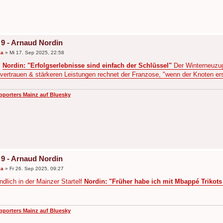
 9 - Arnaud Nordin
ka
»
Mi 17. Sep 2025, 22:58
:
Nordin: "Erfolgserlebnisse sind einfach der Schlüssel"
Der Winterneuzug
vertrauen & stärkeren Leistungen rechnet der Franzose, "wenn der Knoten erst
pporters Mainz auf Bluesky
 9 - Arnaud Nordin
ka
»
Fr 26. Sep 2025, 09:27
ndlich in der Mainzer Startelf
Nordin: "Früher habe ich mit Mbappé Trikots
pporters Mainz auf Bluesky