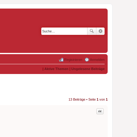
Registrieren
Anmelden
|
Aktive Themen
|
Ungelesene Beiträge
13 Beiträge • Seite
1
von
1
Zitat