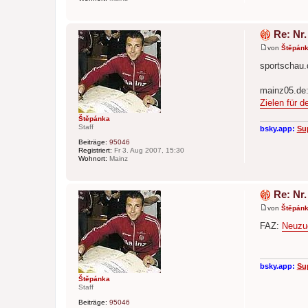
Re: Nr.
von
Štěpán
B
e
sportschau
i
t
r
mainz05.de
a
Zielen für 
g
Štěpánka
Staff
bsky.app:
Su
Beiträge:
95046
Registriert:
Fr 3. Aug 2007, 15:30
Wohnort:
Mainz
Re: Nr.
von
Štěpán
B
e
FAZ:
Neuzu
i
t
r
a
g
bsky.app:
Su
Štěpánka
Staff
Beiträge:
95046