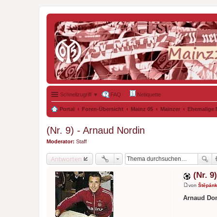
Schnellzugriff ▼
FAQ
Netiquette
Portal
Foren-Übersicht
Mainz 05
Mainzer
Ehemalige 
(Nr. 9) - Arnaud Nordin
Moderator:
Staff
Antworten
(Nr. 9
von
Štěpán
B
e
Arnaud Do
i
t
r