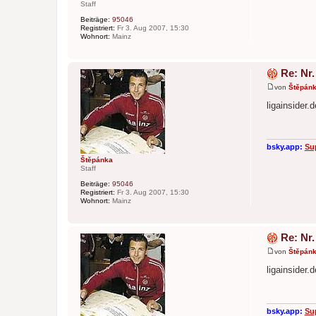
Staff
Beiträge:
95046
Registriert:
Fr 3. Aug 2007, 15:30
Wohnort:
Mainz
Re: Nr.
von
Štěpán
B
e
ligainsider.
i
t
r
a
g
bsky.app:
Su
Štěpánka
Staff
Beiträge:
95046
Registriert:
Fr 3. Aug 2007, 15:30
Wohnort:
Mainz
Re: Nr.
von
Štěpán
B
e
ligainsider.
i
t
r
a
g
bsky.app:
Su