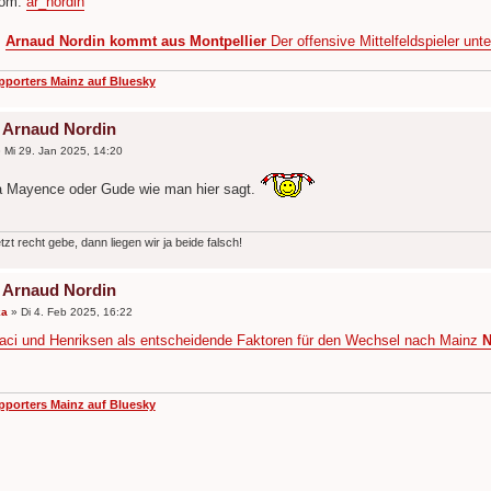
com:
ar_nordin
:
Arnaud Nordin kommt aus Montpellier
Der offensive Mittelfeldspieler unt
pporters Mainz auf Bluesky
 - Arnaud Nordin
»
Mi 29. Jan 2025, 14:20
à Mayence oder Gude wie man hier sagt.
tzt recht gebe, dann liegen wir ja beide falsch!
 - Arnaud Nordin
ka
»
Di 4. Feb 2025, 16:22
aci und Henriksen als entscheidende Faktoren für den Wechsel nach Mainz
N
pporters Mainz auf Bluesky