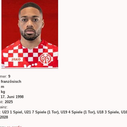
:
mer:
9
:
französisch
0 m
 kg
:
17. Juni 1998
it:
2025
ainz:
:
U23 1 Spiel, U21 7 Spiele (1 Tor), U19 4 Spiele (1 Tor), U18 3 Spiele, U1
2028