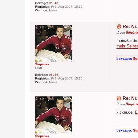
Beiträge:
95046
Registriert:
Fr 3. Aug 2007, 15:30
Wohnort:
Mainz
Re: Nr.
von
Štěpán
B
e
mainz05.de
i
mehr Selbst
t
r
a
g
bsky.app:
Su
Štěpánka
Staff
Beiträge:
95046
Registriert:
Fr 3. Aug 2007, 15:30
Wohnort:
Mainz
Re: Nr.
von
Štěpán
B
e
kicker.de:
E
i
t
r
a
g
bsky.app:
Su
Štěpánka