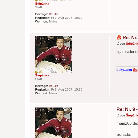
Štěpánka
Staff
Beiträge:
95046
Registriert:
Fr 3. Aug 2007, 15:30
Wohnort:
Mainz
Re: Nr.
von
Štěpán
B
e
ligainsider.
i
t
r
a
g
bsky.app:
Su
Štěpánka
Staff
Beiträge:
95046
Registriert:
Fr 3. Aug 2007, 15:30
Wohnort:
Mainz
Re: Nr. 9
von
Štěpán
B
e
mainz05.de
i
t
r
Schade.
a