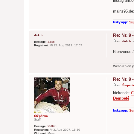
instagram.
mainz95.de
bsky.app:
Su
Re: Nr. 9
dirk b.
von
dirk b.
Beiträge:
3345
B
Registriert:
Mi 15. Aug 2012, 17:57
e
Bienvenue 
i
t
r
a
g
Wenn ich dir je
Re: Nr. 9
von
Štěpán
B
e
kicker.de:
C
i
Dembelé
t
r
a
g
bsky.app:
Su
Štěpánka
Staff
Beiträge:
95046
Registriert:
Fr 3. Aug 2007, 15:30
Wohnort:
Mainz