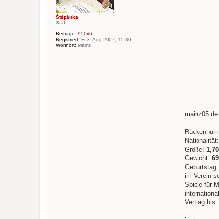
a
g
Štěpánka
Staff
Beiträge:
95046
Registriert:
Fr 3. Aug 2007, 15:30
Wohnort:
Mainz
mainz05.de
Rückennum
Nationalität
Größe:
1,7
Gewicht:
69
Geburtstag
im Verein se
Spiele für M
international
Vertrag bis: