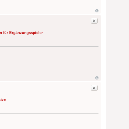
Zitat
n für Ergänzungsspie­ler
Zitat
ätze