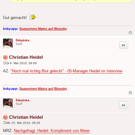
Gut gemacht!
bsky.app:
Supporters Mainz auf Bluesky
Štěpánka
Zitat
Staff
Christian Heidel
Di 9. Mär 2010, 08:09
B
e
AZ:
"Noch mal richtig Blut geleckt" - 05-Manager Heidel im Interview
i
t
r
a
g
bsky.app:
Supporters Mainz auf Bluesky
Štěpánka
Zitat
Staff
Christian Heidel
Mo 15. Mär 2010, 08:26
B
e
MRZ:
Nachgefragt: Heidel: Kompliment von Meier
i