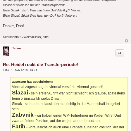
Vielleicht spiele ich mit den Transferquartett:
Biete Simak, Stich! Was hast den Du? Altinflop? Meiner!
Biete Slazai, Stich! Was hast den Du? Nix? Verloren!
Danke, Don!
Sentimental? Zweimal links, bitte.
Taifun
Zitat
Re: Heidel rockt die Transferperiode!
Mo 1. Feb 2010, 19:47
B
e
i
autostop hat geschrieben:
t
Viermal zugeschlagen, viermal verstärkt, viermal gespart!
r
a
Slazai
- sein erster Auftritt war nicht schlecht, ich glaube, spätestens
g
beim 5 Einsatz klingelt's 2 mal.
Simak - siehe oben, lasst den mal richtig in die Mannschaft integriert
sein.
Zabvnik
- wir haben einen WM-Teilnehmer im Kader! Wir?! Und
zwar auf einer Position, auf der wir jemanden brauchen.
Fatih
- Voraussichtlich auch eine Granate auf einer Position, auf der