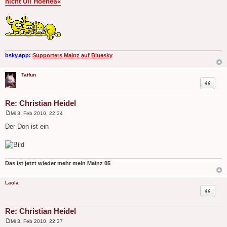
nicht Uli Hoeneß«
t
r
a
g
bsky.app:
Supporters Mainz auf Bluesky
Taifun
Zitat
Re: Christian Heidel
Mi 3. Feb 2010, 22:34
B
e
Der Don ist ein
i
t
r
a
g
Das ist jetzt wieder mehr mein Mainz 05
Laola
Zitat
Re: Christian Heidel
Mi 3. Feb 2010, 22:37
B