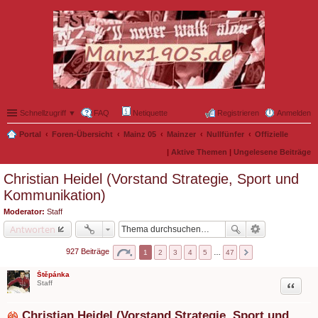
Schnellzugriff ▼
FAQ
Netiquette
Registrieren
Anmelden
Portal
Foren-Übersicht
Mainz 05
Mainzer
Nullfünfer
Offizielle
|
Aktive Themen
|
Ungelesene Beiträge
Christian Heidel (Vorstand Strategie, Sport und
Kommunikation)
Moderator:
Staff
Antworten
927 Beiträge
1
2
3
4
5
…
47
Štěpánka
Zitat
Staff
Christian Heidel (Vorstand Strategie, Sport und