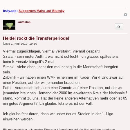
r
a
g
bsky.app:
Supporters Mainz auf Bluesky
autostop
Zitat
Heidel rockt die Transferperiode!
Mo 1. Feb 2010, 19:30
B
e
Viermal zugeschlagen, viermal verstärkt, viermal gespart!
i
Szalai - sein erster Auftritt war nicht schlecht, ich glaube, spätestens
t
r
beim 5 Einsatz klingelt's 2 mal.
a
Simak - siehe oben, lasst den mal richtig in die Mannschaft integriert
g
sein.
Zabvnik - wir haben einen WM-Teilnehmer im Kader! Wir?! Und zwar auf
einer Position, auf der wir jemanden brauchen.
Fathi - Voraussichtlich auch eine Granate auf einer Position, auf der wir
jemanden brauchen. Jemand der 2006 im erweiterten Kreis der Nationalelf
stand, kommt zu uns. Hat der keine anderen Alternativen mehr oder ist 05
ein gutes Argument? Ich glaube, letzteres ist der Fall.
Ich glaube fest daran, dass wir unser neues Stadion in der 1. Liga
einweihen werden.
Bin mal gespannt, wie meine Eintracht-Umgebung auf die Nachrichten reagieren...