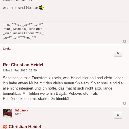
Mo 1. Feb 2010, 22:21
B
e
was hier sind Geister
i
t
r
a
g
---
ø„¸ ¨°º¤ø„¸¸¸„ø¤º°¨ ¸„ø¤º°¨
¨°º¤ø„¸ Mainz 05, Liebe ø¤º°¨
¸„ø¤º°¨ meines Lebens °º¤ø„¸
¸„ø¤º°¨¸„ø¤º°¨¨°º¤ø„¸ ¨°º¤
Laola
Zitat
Re: Christian Heidel
Mo 1. Feb 2010, 22:50
B
e
Scheinen ja tolle Transfers zu sein, was Heidel hier an Land zieht - aber
i
ich habe etwas Mühe mit den vielen neuen Spielern. So schnell sind die
t
r
alle nicht integriert und ich hoffe, das macht sich nicht allzu lange
a
bemerkbar. Mir fehlen weiterhin Baljak, Pekovic etc. - als
g
Persönlichkeiten mit starker 05-Identität.
Štěpánka
Zitat
Staff
Christian Heidel