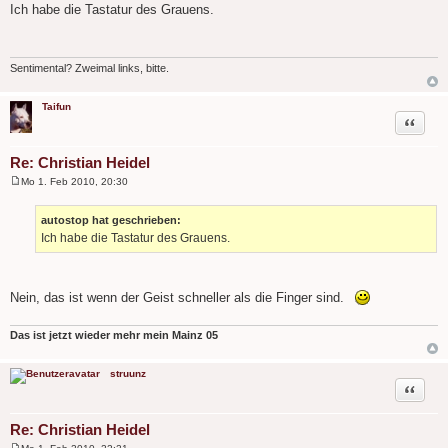
e
Ich habe die Tastatur des Grauens.
i
t
r
a
g
Sentimental? Zweimal links, bitte.
Taifun
Zitat
Re: Christian Heidel
Mo 1. Feb 2010, 20:30
B
e
i
autostop hat geschrieben:
t
Ich habe die Tastatur des Grauens.
r
a
g
Nein, das ist wenn der Geist schneller als die Finger sind.
Das ist jetzt wieder mehr mein Mainz 05
struunz
Zitat
Re: Christian Heidel