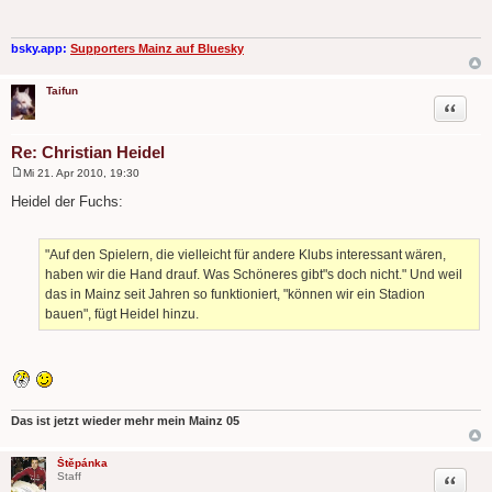
t
r
a
g
bsky.app:
Supporters Mainz auf Bluesky
Taifun
Zitat
Re: Christian Heidel
Mi 21. Apr 2010, 19:30
B
e
Heidel der Fuchs:
i
t
r
a
"Auf den Spielern, die vielleicht für andere Klubs interessant wären,
g
haben wir die Hand drauf. Was Schöneres gibt"s doch nicht." Und weil
das in Mainz seit Jahren so funktioniert, "können wir ein Stadion
bauen", fügt Heidel hinzu.
Das ist jetzt wieder mehr mein Mainz 05
Štěpánka
Zitat
Staff