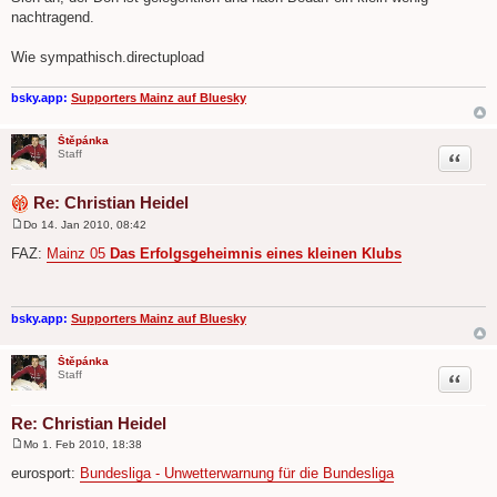
nachtragend.
Wie sympathisch.directupload
bsky.app:
Supporters Mainz auf Bluesky
Štěpánka
Zitat
Staff
Re: Christian Heidel
Do 14. Jan 2010, 08:42
B
e
FAZ:
Mainz 05
Das Erfolgsgeheimnis eines kleinen Klubs
i
t
r
a
g
bsky.app:
Supporters Mainz auf Bluesky
Štěpánka
Zitat
Staff
Re: Christian Heidel
Mo 1. Feb 2010, 18:38
B
e
eurosport:
Bundesliga - Unwetterwarnung für die Bundesliga
i
t