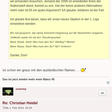
wir jemanden brauchen. Jemand der 2006 im erweiterten Kreis der
Nationalelf stand, kommt zu uns. Hat der keine anderen Alternativen
mehr oder ist 05 ein gutes Argument? Ich glaube, letzteres ist der Fall.
Ich glaube fest daran, dass wir unser neues Stadion in der 1. Liga
einweihen werden.
Bin mal gespannt, wie meine Eintracht-Umgebung auf die Nachrichten reagieren...
Vielleicht spiele ich mit den Transferquartett:
Biete Simak, Stich! Was hast den Du? Altinflop? Meiner!
Biete Slazai, Stich! Was hast den Du? Nix? Verloren!
Danke, Don!
ist schon ein graus mit den ausländischen Namen.....
Das ist jetzt wieder mehr mein Mainz 05
autostop
Zitat
Re: Christian Heidel
Mo 1. Feb 2010, 20:25
B