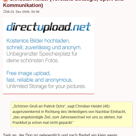
Kommunikation)
Mi 23. Dez 2009, 00:38
B
e
i
t
r
a
g
„Schönen Gruß an Patrick Ochs“, sagt Christian Heidel (46)
augenzwinkernd in Richtung des Verteidigers von Nachbar Eintracht,
„das angekündigte Ziel, zum Jahreswechsel vor uns zu stehen, hat
Frankfurt ja schon mal nicht gepackt.“
Sieh an, der Don ist gelegentlich und nach Bedarf ein klein wenig