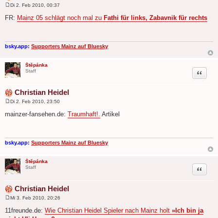
Di 2. Feb 2010, 00:37
B
e
FR:
Mainz 05 schlägt noch mal zu
Fathi für links, Zabavnik für rechts
i
t
r
a
g
bsky.app:
Supporters Mainz auf Bluesky
Štěpánka
Zitat
Staff
Christian Heidel
Di 2. Feb 2010, 23:50
B
e
mainzer-fansehen.de:
Traumhaft!.
Artikel
i
t
r
a
g
bsky.app:
Supporters Mainz auf Bluesky
Štěpánka
Zitat
Staff
Christian Heidel
Mi 3. Feb 2010, 20:26
B
e
11freunde.de:
Wie Christian Heidel Spieler nach Mainz holt
»Ich bin ja
i