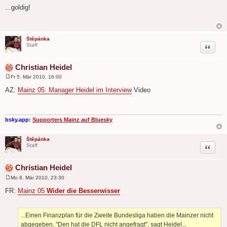
e
...goldig!
i
t
r
a
g
Štěpánka
Zitat
Staff
Christian Heidel
Fr 5. Mär 2010, 16:00
B
e
AZ:
Mainz 05: Manager Heidel im Interview
Video
i
t
r
a
g
bsky.app:
Supporters Mainz auf Bluesky
Štěpánka
Zitat
Staff
Christian Heidel
Mo 8. Mär 2010, 23:30
B
e
FR:
Mainz 05
Wider die Besserwisser
i
t
r
a
...Einen Finanzplan für die Zweite Bundesliga haben die Mainzer nicht
g
abgegeben. "Den hat die DFL nicht angefragt", sagt Heidel...