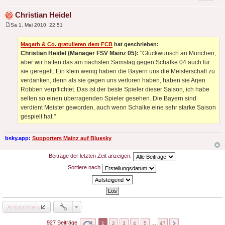
Christian Heidel
Sa 1. Mai 2010, 22:51
B
e
i
Magath & Co. gratulieren dem FCB
hat geschrieben:
t
Christian Heidel (Manager FSV Mainz 05):
"Glückwunsch an München,
r
a
aber wir hätten das am nächsten Samstag gegen Schalke 04 auch für
g
sie geregelt. Ein klein wenig haben die Bayern uns die Meisterschaft zu
verdanken, denn als sie gegen uns verloren haben, haben sie Arjen
Robben verpflichtet. Das ist der beste Spieler dieser Saison, ich habe
selten so einen überragenden Spieler gesehen. Die Bayern sind
verdient Meister geworden, auch wenn Schalke eine sehr starke Saison
gespielt hat."
bsky.app:
Supporters Mainz auf Bluesky
Beiträge der letzten Zeit anzeigen:
Sortiere nach
Antworten
927 Beiträge
1
2
3
4
5
…
47