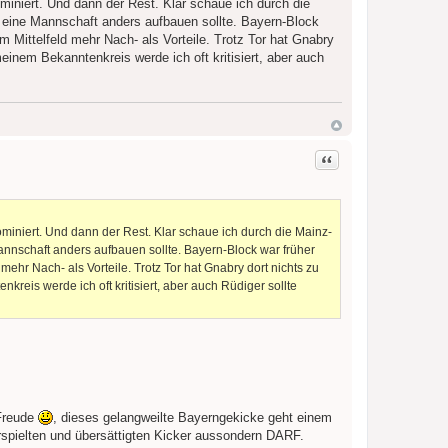
ominiert. Und dann der Rest. Klar schaue ich durch die
 eine Mannschaft anders aufbauen sollte. Bayern-Block
m Mittelfeld mehr Nach- als Vorteile. Trotz Tor hat Gnabry
einem Bekanntenkreis werde ich oft kritisiert, aber auch
Zitat
ominiert. Und dann der Rest. Klar schaue ich durch die Mainz-
annschaft anders aufbauen sollte. Bayern-Block war früher
 mehr Nach- als Vorteile. Trotz Tor hat Gnabry dort nichts zu
reis werde ich oft kritisiert, aber auch Rüdiger sollte
 Freude
, dieses gelangweilte Bayerngekicke geht einem
rspielten und übersättigten Kicker aussondern DARF.