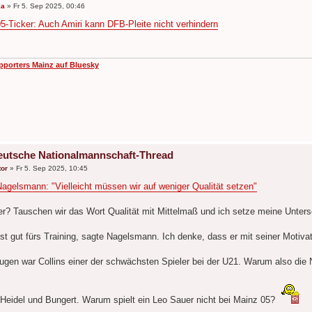
ka
»
Fr 5. Sep 2025, 00:46
5-Ticker: Auch Amiri kann DFB-Pleite nicht verhindern
pporters Mainz auf Bluesky
eutsche Nationalmannschaft-Thread
or
»
Fr 5. Sep 2025, 10:45
agelsmann: "Vielleicht müssen wir auf weniger Qualität setzen"
r? Tauschen wir das Wort Qualität mit Mittelmaß und ich setze meine Untersch
ist gut fürs Training, sagte Nagelsmann. Ich denke, dass er mit seiner Motiv
ugen war Collins einer der schwächsten Spieler bei der U21. Warum also die
Heidel und Bungert. Warum spielt ein Leo Sauer nicht bei Mainz 05?