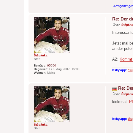
"Arroganz: gre
Re: Der d
von
Štěpán
B
e
Interessante
i
t
r
Jetzt mal b
a
an der poten
g
Štěpánka
AZ:
Kommt d
Staff
Beiträge:
95050
Registriert:
Fr 3. Aug 2007, 15:30
bsky.app:
Su
Wohnort:
Mainz
Re: De
von
Štěpán
B
e
kicker.at:
Pf
i
t
r
a
g
bsky.app:
Su
Štěpánka
Staff