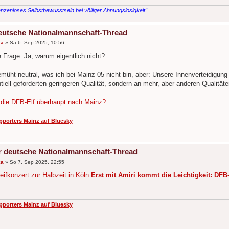
nzenloses Selbstbewusstsein bei völliger Ahnungslosigkeit"
eutsche Nationalmannschaft-Thread
ka
»
Sa 6. Sep 2025, 10:56
 Frage. Ja, warum eigentlich nicht?
emüht neutral, was ich bei Mainz 05 nicht bin, aber: Unsere Innenverteidigung
tiell geforderten geringeren Qualität, sondern an mehr, aber anderen Qualitäte
ie DFB-Elf überhaupt nach Mainz?
pporters Mainz auf Bluesky
r deutsche Nationalmannschaft-Thread
ka
»
So 7. Sep 2025, 22:55
eifkonzert zur Halbzeit in Köln
Erst mit Amiri kommt die Leichtigkeit: DFB
pporters Mainz auf Bluesky