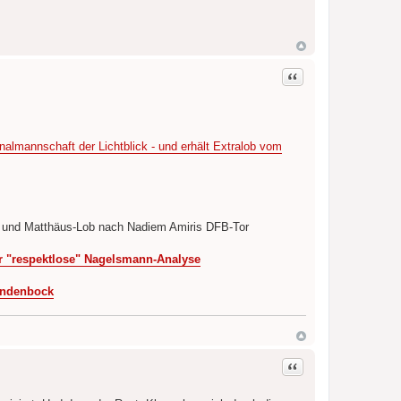
Zitat
almannschaft der Lichtblick - und erhält Extralob vom
 und Matthäus-Lob nach Nadiem Amiris DFB-Tor
r "respektlose" Nagelsmann-Analyse
ündenbock
Zitat