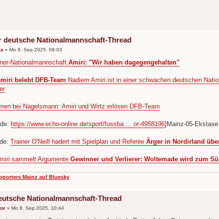
r deutsche Nationalmannschaft-Thread
ka
»
Mo 8. Sep 2025, 09:03
ner-Nationalmannschaft
Amiri: "Wir haben dagegengehalten"
miri belebt DFB-Team
Nadiem Amiri ist in einer schwachen deutschen Nation
er
men bei Nagelsmann: Amiri und Wirtz erlösen DFB-Team
.de:
https://www.echo-online.de/sport/fussba ... or-4958196
]Mainz-05-Ekstase
.de:
Trainer O'Neill hadert mit Spielplan und Referee
Ärger in Nordirland übe
miri sammelt Argumente
Gewinner und Verlierer: Woltemade wird zum S
pporters Mainz auf Bluesky
eutsche Nationalmannschaft-Thread
or
»
Mo 8. Sep 2025, 10:44