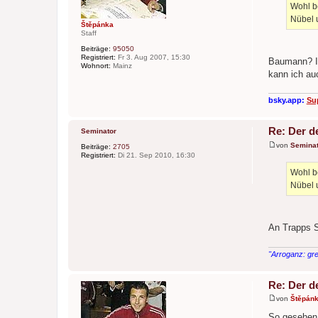
a
Wohl b
g
Nübel 
Štěpánka
Staff
Beiträge:
95050
Registriert:
Fr 3. Aug 2007, 15:30
Baumann? Im
Wohnort:
Mainz
kann ich auc
bsky.app:
Su
Re: Der d
Seminator
von
Seminat
Beiträge:
2705
B
Registriert:
Di 21. Sep 2010, 16:30
e
i
Wohl b
t
Nübel 
r
a
g
An Trapps St
"Arroganz: gre
Re: Der d
von
Štěpán
B
e
So gesehen 