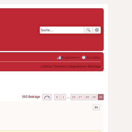
Registrieren
Anmelden
|
Aktive Themen
|
Ungelesene Beiträge
593 Beiträge
1
…
26
27
28
29
30
Zitat