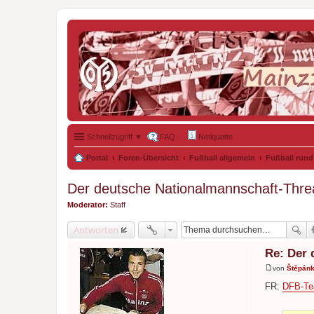
Schnellzugriff ▼
FAQ
Netiquette
Portal
Foren-Übersicht
Fußball allgemein
Fußball rund
Der deutsche Nationalmannschaft-Thre
Moderator:
Staff
Antworten
Re: Der 
von
Štěpán
B
e
FR:
DFB-Tea
i
t
r