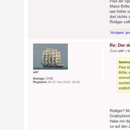
Paul als Spa
i
Mainz-Brill
t
r
war früher s
a
dort nichts 
g
Rüdiger soll
"Arroganz: gre
Re: Der d
von
elli²
»
M
B
e
i
Seminat
t
Paul al
r
a
Brille,
elli²
g
sinnvol
Beiträge:
2706
Registriert:
Mi 10. Nov 2010, 18:03
suchen.
endlich
Rüdiger? M
Gnabrykimmi
Habe mir da
so auf den 