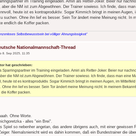
rringspartner im Training eingeladen. Amiri als Retter-Joker. Beier nur nachn
e, aber die NM ist zum Abgewöhnen. Der Trainer sowieso. Ich finde, dass man
innvoll, heute ist es kontraproduktiv. Sogar Kimmich bringt in meinen Augen, i
zu suchen. Ohne ihn lief es besser. Sein Tor ändert meine Meinung nicht. In m
te endlich die Koffer packen.
nzenloses Selbstbewusstsein bei völliger Ahnungslosigkeit"
eutsche Nationalmannschaft-Thread
o 8. Sep 2025, 11:35
or hat geschrieben:
s Sparringspartner im Training eingeladen. Amiri als Retter-Joker. Beier nur nachn
 aber die NM ist zum Abgewöhnen. Der Trainer sowieso. Ich finde, dass man eine M
l, heute ist es kontraproduktiv. Sogar Kimmich bringt in meinen Augen, im Mittelfeld
 Ohne ihn lief es besser. Sein Tor ändert meine Meinung nicht. In meinem Bekanntenk
 die Koffer packen.
uaah. Ohne Worte.
chgoretzka - alles "ein Brei".
s Spiel so nebenher angetan, das andere übrigens auch, mit einer gewissen
Zeiger. Niemalsnienicht wird es dahin kommen, daß ein Bundestrainer die übe