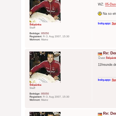
e
WZ:
05-Duo 
i
t
r
Na so et
a
g
bsky.app:
Su
Štěpánka
Staff
Beiträge:
95050
Registriert:
Fr 3. Aug 2007, 15:30
Wohnort:
Mainz
Re: De
von
Štěpán
B
e
11freunde.d
i
t
r
a
g
bsky.app:
Su
Štěpánka
Staff
Beiträge:
95050
Registriert:
Fr 3. Aug 2007, 15:30
Wohnort:
Mainz
Re: De