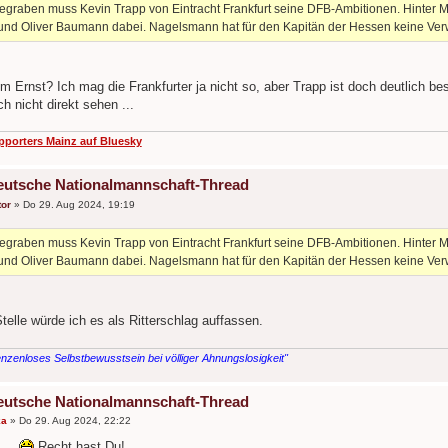
egraben muss Kevin Trapp von Eintracht Frankfurt seine DFB-Ambitionen. Hinter 
und Oliver Baumann dabei. Nagelsmann hat für den Kapitän der Hessen keine V
 Ernst? Ich mag die Frankfurter ja nicht so, aber Trapp ist doch deutlich b
h nicht direkt sehen ...
pporters Mainz auf Bluesky
eutsche Nationalmannschaft-Thread
or
»
Do 29. Aug 2024, 19:19
egraben muss Kevin Trapp von Eintracht Frankfurt seine DFB-Ambitionen. Hinter 
und Oliver Baumann dabei. Nagelsmann hat für den Kapitän der Hessen keine V
elle würde ich es als Ritterschlag auffassen.
nzenloses Selbstbewusstsein bei völliger Ahnungslosigkeit"
eutsche Nationalmannschaft-Thread
ka
»
Do 29. Aug 2024, 22:22
...
Recht hast Du!