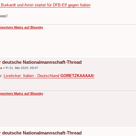
Burkardt und Amiri startet für DFB-Elf gegen Italien
was!
pporters Mainz auf Bluesky
r deutsche Nationalmannschaft-Thread
ka
»
Fr 21. Mär 2025, 09:07
e:
Liveticker: Italien - Deutschland
GORETZKAAAAA
!
pporters Mainz auf Bluesky
r deutsche Nationalmannschaft-Thread