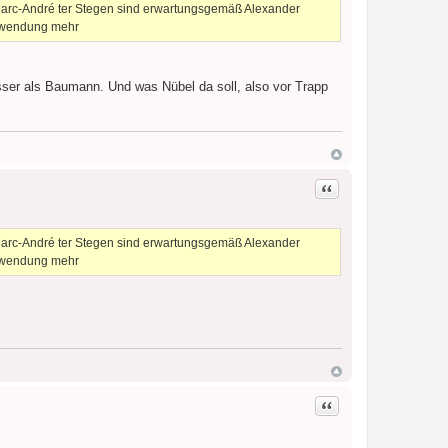
Marc-André ter Stegen sind erwartungsgemäß Alexander
erwendung mehr
esser als Baumann. Und was Nübel da soll, also vor Trapp
Zitat
Marc-André ter Stegen sind erwartungsgemäß Alexander
erwendung mehr
Zitat