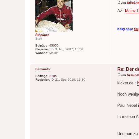
von
Štěpán
B
e
AZ:
Mainz-0
i
t
r
a
g
bsky.app:
Su
Štěpánka
Staff
Beiträge:
95050
Registriert:
Fr 3. Aug 2007, 15:30
Wohnort:
Mainz
Re: Der d
Seminator
von
Seminat
Beiträge:
2705
B
Registriert:
Di 21. Sep 2010, 16:30
e
kicker.de :
N
i
t
r
Noch wenige
a
g
Paul Nebel 
In meinen A
Und nun zu 