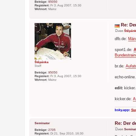
Beiträge:
95050
Registriert:
Fr 3. Aug 2007, 15:30
Wohnort:
Mainz
Re: De
von
Štěpán
B
e
dfb.de:
Män
i
t
r
sport1.de:
A
a
Bundestrain
g
Štěpánka
br.de:
Aufat
Staff
Beiträge:
95050
Registriert:
Fr 3. Aug 2007, 15:30
echo-online
Wohnort:
Mainz
edit:
kicker
kicker.de:
A
bsky.app:
Su
Re: Der d
Seminator
von
Seminat
Beiträge:
2705
B
Registriert:
Di 21. Sep 2010, 16:30
e