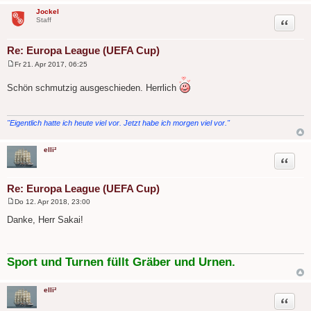
Jockel
Zitat
Staff
Re: Europa League (UEFA Cup)
Fr 21. Apr 2017, 06:25
B
e
Schön schmutzig ausgeschieden. Herrlich
i
t
r
a
g
"Eigentlich hatte ich heute viel vor. Jetzt habe ich morgen viel vor."
elli²
Zitat
Re: Europa League (UEFA Cup)
Do 12. Apr 2018, 23:00
B
e
Danke, Herr Sakai!
i
t
r
a
g
Sport und Turnen füllt Gräber und Urnen.
elli²
Zitat