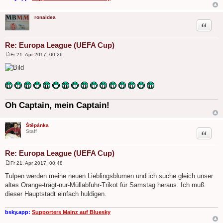
ronaldea
Zitat
Re: Europa League (UEFA Cup)
Fr 21. Apr 2017, 00:26
B
e
i
t
r
a
g
Oh Captain, mein Captain!
Štěpánka
Zitat
Staff
Re: Europa League (UEFA Cup)
Fr 21. Apr 2017, 00:48
B
e
Tulpen werden meine neuen Lieblingsblumen und ich suche gleich unser
i
altes Orange-trägt-nur-Müllabfuhr-Trikot für Samstag heraus. Ich muß
t
r
dieser Hauptstadt einfach huldigen.
a
g
bsky.app:
Supporters Mainz auf Bluesky