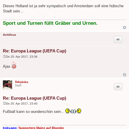
B
e
Dieses Holland ist ja sehr sympatisch und Amsterdam soll eine hübsche
i
Stadt sein...
t
r
a
g
Sport und Turnen füllt Gräber und Urnen.
Achilleus
Zitat
Re: Europa League (UEFA Cup)
Do 20. Apr 2017, 23:36
B
e
Ajax
i
t
r
a
g
Štěpánka
Zitat
Staff
Re: Europa League (UEFA Cup)
Do 20. Apr 2017, 23:40
B
e
Fußball kann so wunderschön sein...
i
t
r
a
g
bsky.app:
Supporters Mainz auf Bluesky