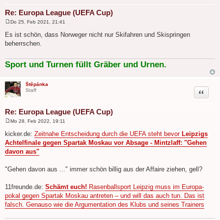
Re: Europa League (UEFA Cup)
Do 25. Feb 2021, 21:41
B
e
Es ist schön, dass Norweger nicht nur Skifahren und Skispringen
i
beherrschen.
t
r
a
g
Sport und Turnen füllt Gräber und Urnen.
Štěpánka
Zitat
Staff
Re: Europa League (UEFA Cup)
Mo 28. Feb 2022, 19:11
B
e
kicker.de:
Zeitnahe Entscheidung durch die UEFA steht bevor
Leipzigs
i
Achtelfinale gegen Spartak Moskau vor Absage - Mintzlaff: "Gehen
t
r
davon aus"
a
g
"Gehen davon aus ..." immer schön billig aus der Affaire ziehen, gell?
11freunde.de:
Schämt euch!
Rasen­ball­sport Leipzig muss im Euro­pa­
pokal gegen Spartak Moskau antreten – und will das auch tun. Das ist
falsch. Genauso wie die Argu­men­ta­tion des Klubs und seines Trai­ners