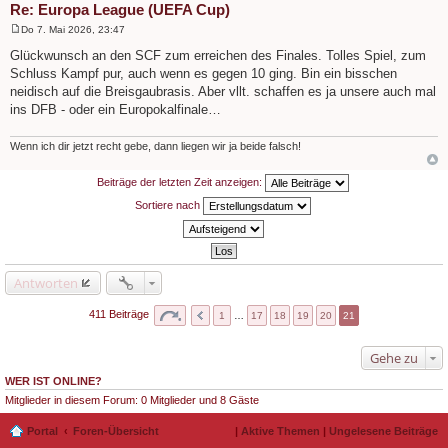
Re: Europa League (UEFA Cup)
Do 7. Mai 2026, 23:47
B
e
Glückwunsch an den SCF zum erreichen des Finales. Tolles Spiel, zum
i
Schluss Kampf pur, auch wenn es gegen 10 ging. Bin ein bisschen
t
r
neidisch auf die Breisgaubrasis. Aber vllt. schaffen es ja unsere auch mal
a
ins DFB - oder ein Europokalfinale…
g
Wenn ich dir jetzt recht gebe, dann liegen wir ja beide falsch!
Beiträge der letzten Zeit anzeigen:
Sortiere nach
Antworten
411 Beiträge
1
…
17
18
19
20
21
Gehe zu
WER IST ONLINE?
Mitglieder in diesem Forum: 0 Mitglieder und 8 Gäste
Portal
Foren-Übersicht
|
Aktive Themen
|
Ungelesene Beiträge