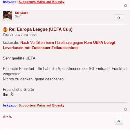
bsky.app:
Supporters Mainz auf Bluesky
Štěpánka
Zitat
Staff
Re: Europa League (UEFA Cup)
Mi 21. Jun 2023, 21:29
B
e
kicker.de:
Nach Vorfällen beim Halbfinale gegen Rom
UEFA belegt
i
Leverkusen mit Zuschauer-Teilausschluss
t
r
a
Sehr geehrte UEFA,
g
Eintracht Frankfurt - Ihr habt die Sportsfreunde der SG Eintracht Frankfurt
vergessen.
NIchts zu danken, gerne geschehen.
Freundliche Grüße
Ihre Š.
bsky.app:
Supporters Mainz auf Bluesky
dirk b.
Zitat