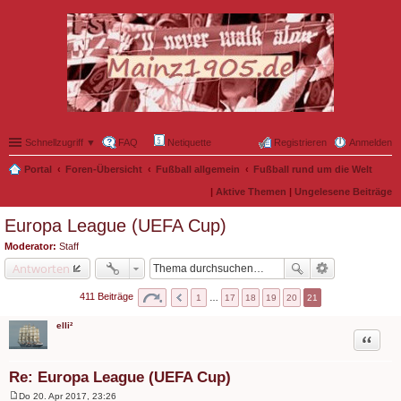
Schnellzugriff ▼
FAQ
Netiquette
Registrieren
Anmelden
Portal
Foren-Übersicht
Fußball allgemein
Fußball rund um die Welt
|
Aktive Themen
|
Ungelesene Beiträge
Europa League (UEFA Cup)
Moderator:
Staff
Antworten
411 Beiträge
1
…
17
18
19
20
21
elli²
Zitat
Re: Europa League (UEFA Cup)
Do 20. Apr 2017, 23:26