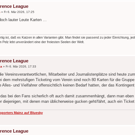
rence League
n
»
Fr 6. Mär 2026, 17:25
och lauter Leute Karten …
rtig ist, daß es Katzen in allen Varianten gibt. Man findet sie passend zu jeder Einrichtung, je
 Pelz lebt unverändert eine der freiesten Seelen der Welt.
rence League
ka
»
Fr 6. Mär 2026, 17:33
ie Vereinsverantwortlichen, Mitarbeiter und Journalistenplätze sind heute zum
i dem mehrstufigen Ticketing vom Verein sind noch 80 Karten für die Gruppe "
Alles- und Vielfahrer offensichtlich keinen Bedarf hatten, der das Kontingent
das bei den Fans sicherlich oft auch damit zusammenhängt, dann man eben i
r diejenigen, mit denen man üblicherweise gucken geht/fährt, auch ein Tick
pporters Mainz auf Bluesky
rence League