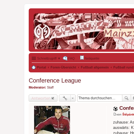
Schnellzugriff ▼
FAQ
Netiquette
Portal
Foren-Übersicht
Fußball allgemein
Fußball rund
Conference League
Moderator:
Staff
Antworten
Confe
von
Štěpán
B
e
zuhause: As
i
auswärts: 
t
r
zuhause: Hr