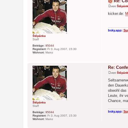
Re: Co
von
Štěpán
B
e
kicker.de:
M
i
t
r
a
g
bsky.app:
Su
Štěpánka
Staff
Beiträge:
95044
Registriert:
Fr 3. Aug 2007, 15:30
Wohnort:
Mainz
Re: Confe
von
Štěpán
B
e
Seltsamerwe
i
den Dauerkar
t
r
obwohl das S
a
Leute, ihr 
g
Chance, mal
Štěpánka
Staff
bsky.app:
Su
Beiträge:
95044
Registriert:
Fr 3. Aug 2007, 15:30
Wohnort:
Mainz