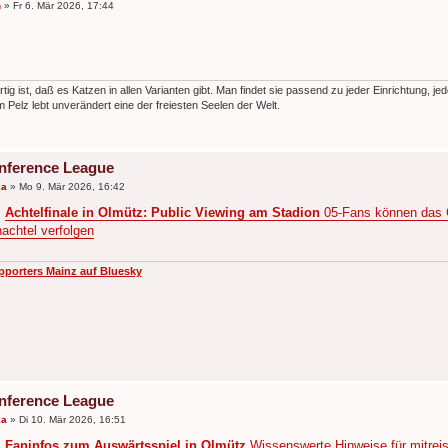
n
»
Fr 6. Mär 2026, 17:44
rtig ist, daß es Katzen in allen Varianten gibt. Man findet sie passend zu jeder Einrichtung, je
 Pelz lebt unverändert eine der freiesten Seelen der Welt.
nference League
ka
»
Mo 9. Mär 2026, 16:42
:
Achtelfinale in Olmütz: Public Viewing am Stadion
05-Fans können das 
chtel verfolgen
pporters Mainz auf Bluesky
nference League
ka
»
Di 10. Mär 2026, 16:51
:
Faninfos zum Auswärtsspiel in Olmütz
Wissenswerte Hinweise für mitreis