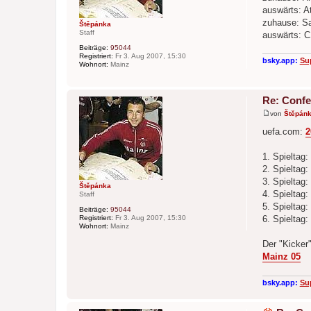
a
auswärts: A
g
zuhause: S
Štěpánka
Staff
auswärts: C
Beiträge:
95044
Registriert:
Fr 3. Aug 2007, 15:30
bsky.app:
Su
Wohnort:
Mainz
Re: Confe
von
Štěpán
B
e
uefa.com:
2
i
t
r
1. Spieltag
a
2. Spieltag
g
3. Spieltag:
Štěpánka
4. Spieltag:
Staff
5. Spieltag
Beiträge:
95044
Registriert:
Fr 3. Aug 2007, 15:30
6. Spieltag
Wohnort:
Mainz
Der "Kicker"
Mainz 05
bsky.app:
Su