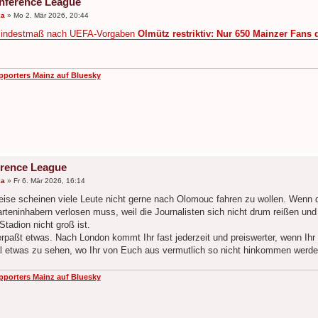
nference League
ka
»
Mo 2. Mär 2026, 20:44
indestmaß nach UEFA-Vorgaben
Olmütz restriktiv: Nur 650 Mainzer Fans 
pporters Mainz auf Bluesky
rence League
ka
»
Fr 6. Mär 2026, 16:14
ise scheinen viele Leute nicht gerne nach Olomouc fahren zu wollen. Wenn de
teninhabern verlosen muss, weil die Journalisten sich nicht drum reißen und d
tadion nicht groß ist.
verpaßt etwas. Nach London kommt Ihr fast jederzeit und preiswerter, wenn Ih
 etwas zu sehen, wo Ihr von Euch aus vermutlich so nicht hinkommen werde
pporters Mainz auf Bluesky