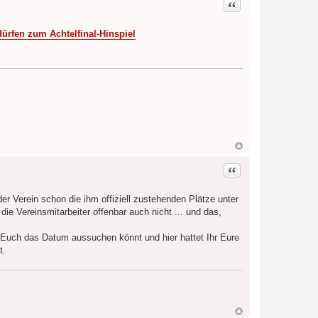
Zitat
dürfen zum Achtelfinal-Hinspiel
Zitat
r Verein schon die ihm offiziell zustehenden Plätze unter
ie Vereinsmitarbeiter offenbar auch nicht ... und das,
r Euch das Datum aussuchen könnt und hier hattet Ihr Eure
t.