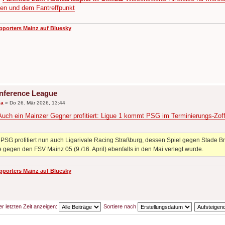
en und dem Fantreffpunkt
pporters Mainz auf Bluesky
nference League
ka
»
Do 26. Mär 2026, 13:44
Auch ein Mainzer Gegner profitiert: Ligue 1 kommt PSG im Terminierungs-Zof
SG profitiert nun auch Ligarivale Racing Straßburg, dessen Spiel gegen Stade Bre
gegen den FSV Mainz 05 (9./16. April) ebenfalls in den Mai verlegt wurde.
pporters Mainz auf Bluesky
er letzten Zeit anzeigen:
Sortiere nach