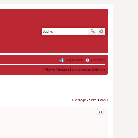
Registrieren
Anmelden
|
Aktive Themen
|
Ungelesene Beiträge
10 Beiträge • Seite
1
von
1
Zitat