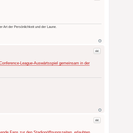
der Art der Persönlichkeit und der Laune.
Zitat
Conference-League-Auswärtsspiel gemeinsam in der
Zitat
ende Fans zur den Stadionöffnungszeiten, erlaubten