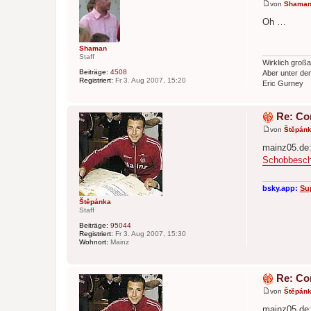
von
Shama
B
e
Oh …
i
t
r
Shaman
a
Staff
g
Wirklich großa
Beiträge:
4508
Aber unter dem
Registriert:
Fr 3. Aug 2007, 15:20
Eric Gurney
Re: Co
von
Štěpán
B
e
mainz05.de
i
Schobbescha
t
r
a
g
bsky.app:
Su
Štěpánka
Staff
Beiträge:
95044
Registriert:
Fr 3. Aug 2007, 15:30
Wohnort:
Mainz
Re: Co
von
Štěpán
B
e
mainz05.de