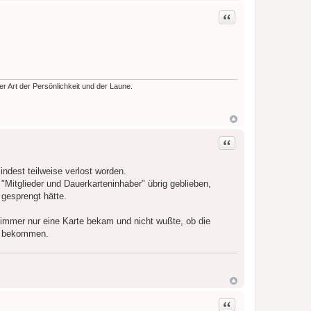
Zitat
der Art der Persönlichkeit und der Laune.
Zitat
indest teilweise verlost worden.
Mitglieder und Dauerkarteninhaber" übrig geblieben,
 gesprengt hätte.
mmer nur eine Karte bekam und nicht wußte, ob die
et bekommen.
Zitat