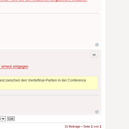
Zitat
f erneut entgegen
st zwischen den Viertelfinal-Partien in der Conference
10 Beiträge • Seite
1
von
1