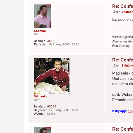
Re: Confe
von
Shama
B
e
Es suchen d
i
t
r
Shaman
a
Staff
g
Wirklich großa
Beiträge:
4508
Aber unter dem
Registriert:
Fr 3. Aug 2007, 15:20
Eric Gurney
Re: Confe
von
Štěpán
B
e
Mag sein - d
i
Und auch be
t
r
nachdem die 
a
g
edit:
Wobei 
Štěpánka
Freunde ode
Staff
Beiträge:
95044
Registriert:
Fr 3. Aug 2007, 15:30
bsky.app:
Su
Wohnort:
Mainz
Re: Confe