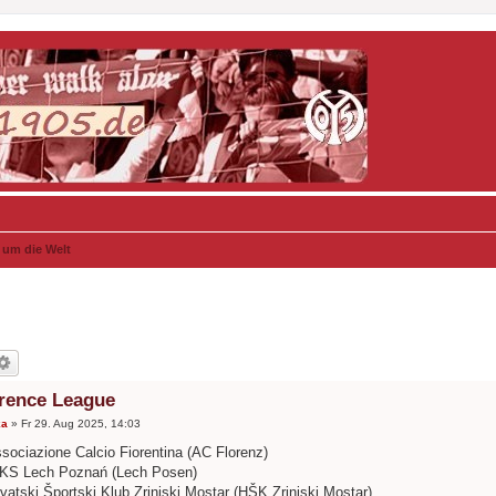
 um die Welt
rence League
ka
»
Fr 29. Aug 2025, 14:03
sociazione Calcio Fiorentina (AC Florenz)
KKS Lech Poznań (Lech Posen)
vatski Športski Klub Zrinjski Mostar (HŠK Zrinjski Mostar)