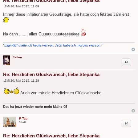
Re: Herzlichen Glückwunsch, liebe Stepanka
Mi 20. Mai 2015, 11:09
B
e
Immer diese inflationären Geburtstage, sie hatte doch letztes Jahr erst
i
t
r
a
g
Na dann ....... alles Guuuuuuuuuteeeeeeee
"Eigentlich hatte ich heute viel vor. Jetzt habe ich morgen viel vor."
Taifun
Zitat
Re: Herzlichen Glückwunsch, liebe Stepanka
Mi 20. Mai 2015, 11:28
B
e
i
Auch von mir die Herzlichsten Glückwünsche
t
r
a
g
Das ist jetzt wieder mehr mein Mainz 05
P Tau
Zitat
Staff
Re: Herzlichen Glückwunsch, liebe Stepanka