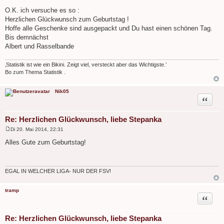
B
e
O.K. ich versuche es so :
i
Herzlichen Glückwunsch zum Geburtstag !
t
r
Hoffe alle Geschenke sind ausgepackt und Du hast einen schönen Tag.
a
Bis demnächst
g
Albert und Rasselbande
‚Statistik ist wie ein Bikini. Zeigt viel, versteckt aber das Wichtigste.’
Bo zum Thema Statistik .
Nik05
Zitat
Re: Herzlichen Glückwunsch, liebe Stepanka
Di 20. Mai 2014, 22:31
B
e
Alles Gute zum Geburtstag!
i
t
r
a
g
EGAL IN WELCHER LIGA- NUR DER FSV!
tramp
Zitat
Re: Herzlichen Glückwunsch, liebe Stepanka