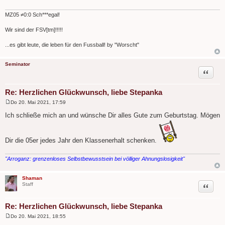
r
a
g
MZ05 ≠0:0 Sch***egal!
Wir sind der FSV[tm]!!!!!
...es gibt leute, die leben für den Fussball! by "Worscht"
Seminator
Zitat
Re: Herzlichen Glückwunsch, liebe Stepanka
Do 20. Mai 2021, 17:59
B
e
Ich schließe mich an und wünsche Dir alles Gute zum Geburtstag. Mögen
i
t
r
a
Dir die 05er jedes Jahr den Klassenerhalt schenken.
g
"Arroganz: grenzenloses Selbstbewusstsein bei völliger Ahnungslosigkeit"
Shaman
Zitat
Staff
Re: Herzlichen Glückwunsch, liebe Stepanka
Do 20. Mai 2021, 18:55
B