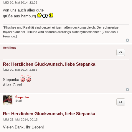
Di 20. Mai 2014, 22:52
B
e
von uns auch alles gute
i
grüße aus hamburg
t
r
a
g
"Klischee und Realität sind derzeit einigermaßen deckungsgleich. Der schmierige
Bajazzo auf der Tribüne wird dadurch allerdings nicht sympatischer." (Zitiat aus 11
Freunde.)
Achilleus
Zitat
Re: Herzlichen Glückwunsch, liebe Stepanka
Di 20. Mai 2014, 23:58
B
e
Stepanka
i
t
Alles Gute!
r
a
g
Štěpánka
Zitat
Staff
Re: Herzlichen Glückwunsch, liebe Stepanka
Mi 21. Mai 2014, 00:13
B
e
Vielen Dank, Ihr Lieben!
i