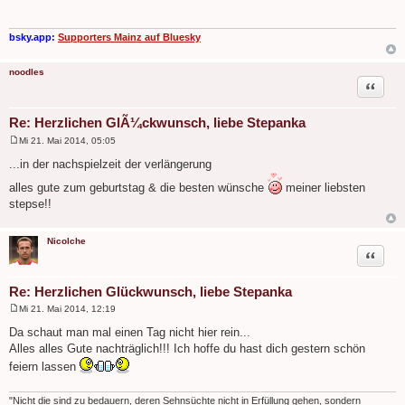
t
r
a
g
bsky.app:
Supporters Mainz auf Bluesky
noodles
Zitat
Re: Herzlichen GlÃ¼ckwunsch, liebe Stepanka
Mi 21. Mai 2014, 05:05
B
e
...in der nachspielzeit der verlängerung
i
t
alles gute zum geburtstag & die besten wünsche
meiner liebsten
r
stepse!!
a
g
Nicolche
Zitat
Re: Herzlichen Glückwunsch, liebe Stepanka
Mi 21. Mai 2014, 12:19
B
e
Da schaut man mal einen Tag nicht hier rein...
i
Alles alles Gute nachträglich!!! Ich hoffe du hast dich gestern schön
t
r
feiern lassen
a
g
"Nicht die sind zu bedauern, deren Sehnsüchte nicht in Erfüllung gehen, sondern