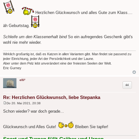
e
i
t
Herzlichen Glückwunsch und alles Gute zum Klass....
r
a
g
äh Geburtstag.
Schleife um den Klassenerhalt bind
So ein aufregendes Geschenk gibt's
wohl nie mehr wieder.
Wirklich großartig ist, daß es Katzen in allen Varianten gibt. Man findet sie passend zu
jeder Einrichtung, jeder Art der Persönlichkeit und der Laune.
Aber unter dem Pelz lebt unverändert eine der freiesten Seelen der Welt.
Eric Gurney
elli²
Zitat
Re: Herzlichen Glückwunsch, liebe Stepanka
Do 20. Mai 2021, 20:38
B
e
Schon wieder? war doch gerade...
i
t
r
a
Glückwunsch und Alles Gute!
Bleiben Sie tapfer!
g
Sport und Turnen füllt Gräber und Urnen.