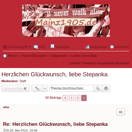
Schnellzugriff ▼
FAQ
Netiquette
Registrieren
Anmelden
Portal
Foren-Übersicht
Allgemein
Leben ohne Ball
|
Aktive Themen
|
Ungelesene Beiträge
Herzlichen Glückwunsch, liebe Stepanka
Moderator:
Staff
Antworten
60 Beiträge
1
2
3
alba
Zitat
Re: Herzlichen Glückwunsch, liebe Stepanka
Di 20. Mai 2014, 19:48