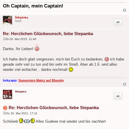
Oh Captain, mein Captain!
Štěpánka
Zitat
Staff
Re: Herzlichen Glückwunsch, liebe Stepanka
Di 26. Mai 2015, 11:40
B
e
Danke, Ihr Lieben!
i
t
r
Ich hatte doch glatt vergessen, mich bei Euch zu bedanken,
ich habe
a
g
gerade sehr viel zu tun und bin sehr im Streß. Aber ab 1.6. wird alles
wieder viel einfacher... danke nochmal!
bsky.app:
Supporters Mainz auf Bluesky
Steppes
Zitat
Re: Herzlichen Glückwunsch, liebe Stepanka
Do 20. Mai 2021, 17:11
B
e
Schiiiiieb
Alles Gudeee mal wieder und bis nachher!
i
t