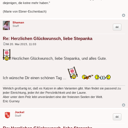
diejenigen, die keine mehr haben."
(Marie von Ebner-Eschenbach)
Shaman
Zitat
Staff
Re: Herzlichen Glückwunsch, liebe Stepanka
Mi 20. Mai 2015, 11:03
B
e
i
t
Herzlichen Glückwunsch, liebe Stepanka, und alles Gute.
r
a
g
Ich wünsche Dir einen schönen Tag ...
Wirklich großartig ist, daß es Katzen in allen Varianten gibt. Man findet sie passend zu
jeder Einrichtung, jeder Art der Persönlichkeit und der Laune.
Aber unter dem Pelz lebt unverändert eine der freiesten Seelen der Welt.
Eric Gurney
Jockel
Zitat
Staff