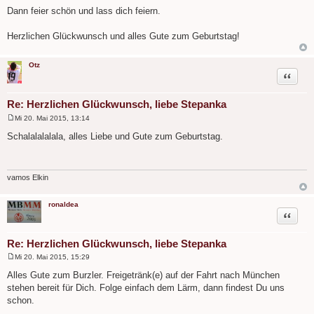
e
Dann feier schön und lass dich feiern.
i
t
r
Herzlichen Glückwunsch und alles Gute zum Geburtstag!
a
g
Otz
Zitat
Re: Herzlichen Glückwunsch, liebe Stepanka
Mi 20. Mai 2015, 13:14
B
e
Schalalalalala, alles Liebe und Gute zum Geburtstag.
i
t
r
a
g
vamos Elkin
ronaldea
Zitat
Re: Herzlichen Glückwunsch, liebe Stepanka
Mi 20. Mai 2015, 15:29
B
e
Alles Gute zum Burzler. Freigetränk(e) auf der Fahrt nach München
i
stehen bereit für Dich. Folge einfach dem Lärm, dann findest Du uns
t
r
schon.
a
g