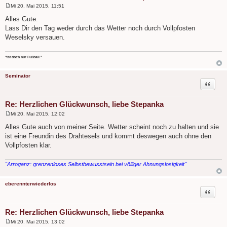
Mi 20. Mai 2015, 11:51
B
e
Alles Gute.
i
Lass Dir den Tag weder durch das Wetter noch durch Vollpfosten
t
r
Weselsky versauen.
a
g
"Ist doch nur Fußball."
Seminator
Zitat
Re: Herzlichen Glückwunsch, liebe Stepanka
Mi 20. Mai 2015, 12:02
B
e
Alles Gute auch von meiner Seite. Wetter scheint noch zu halten und sie
i
ist eine Freundin des Drahtesels und kommt deswegen auch ohne den
t
r
Vollpfosten klar.
a
g
"Arroganz: grenzenloses Selbstbewusstsein bei völliger Ahnungslosigkeit"
eberennterwiederlos
Zitat
Re: Herzlichen Glückwunsch, liebe Stepanka
Mi 20. Mai 2015, 13:02
B