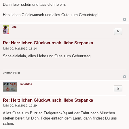
e
Dann feier schön und lass dich feiern.
i
t
r
Herzlichen Glückwunsch und alles Gute zum Geburtstag!
a
g
Otz
Zitat
Re: Herzlichen Glückwunsch, liebe Stepanka
Mi 20. Mai 2015, 13:14
B
e
Schalalalalala, alles Liebe und Gute zum Geburtstag.
i
t
r
a
g
vamos Elkin
ronaldea
Zitat
Re: Herzlichen Glückwunsch, liebe Stepanka
Mi 20. Mai 2015, 15:29
B
e
Alles Gute zum Burzler. Freigetränk(e) auf der Fahrt nach München
i
stehen bereit für Dich. Folge einfach dem Lärm, dann findest Du uns
t
r
schon.
a
g