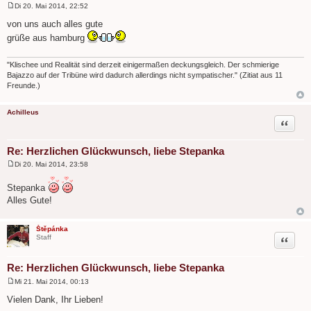
Di 20. Mai 2014, 22:52
B
e
von uns auch alles gute
i
grüße aus hamburg
t
r
a
g
"Klischee und Realität sind derzeit einigermaßen deckungsgleich. Der schmierige
Bajazzo auf der Tribüne wird dadurch allerdings nicht sympatischer." (Zitiat aus 11
Freunde.)
Achilleus
Zitat
Re: Herzlichen Glückwunsch, liebe Stepanka
Di 20. Mai 2014, 23:58
B
e
Stepanka
i
t
Alles Gute!
r
a
g
Štěpánka
Zitat
Staff
Re: Herzlichen Glückwunsch, liebe Stepanka
Mi 21. Mai 2014, 00:13
B
e
Vielen Dank, Ihr Lieben!
i