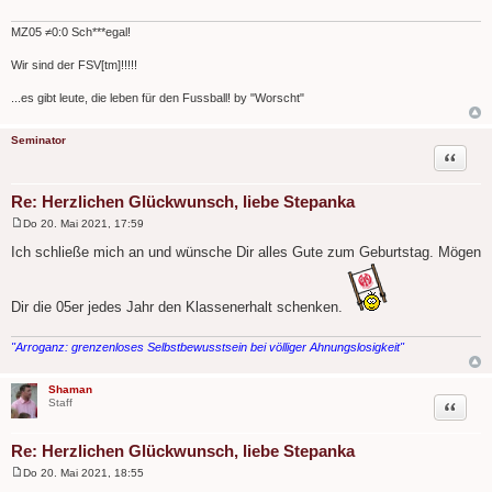
r
a
g
MZ05 ≠0:0 Sch***egal!
Wir sind der FSV[tm]!!!!!
...es gibt leute, die leben für den Fussball! by "Worscht"
Seminator
Zitat
Re: Herzlichen Glückwunsch, liebe Stepanka
Do 20. Mai 2021, 17:59
B
e
Ich schließe mich an und wünsche Dir alles Gute zum Geburtstag. Mögen
i
t
r
a
Dir die 05er jedes Jahr den Klassenerhalt schenken.
g
"Arroganz: grenzenloses Selbstbewusstsein bei völliger Ahnungslosigkeit"
Shaman
Zitat
Staff
Re: Herzlichen Glückwunsch, liebe Stepanka
Do 20. Mai 2021, 18:55
B