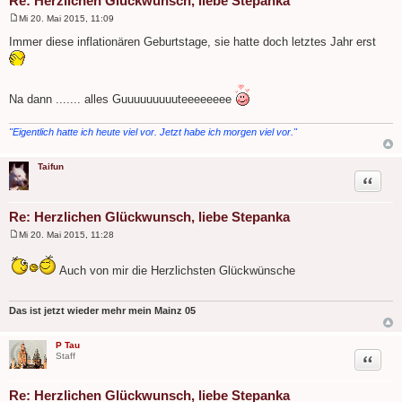
Re: Herzlichen Glückwunsch, liebe Stepanka
Mi 20. Mai 2015, 11:09
B
e
Immer diese inflationären Geburtstage, sie hatte doch letztes Jahr erst
i
t
r
a
g
Na dann ....... alles Guuuuuuuuuteeeeeeee
"Eigentlich hatte ich heute viel vor. Jetzt habe ich morgen viel vor."
Taifun
Zitat
Re: Herzlichen Glückwunsch, liebe Stepanka
Mi 20. Mai 2015, 11:28
B
e
i
Auch von mir die Herzlichsten Glückwünsche
t
r
a
g
Das ist jetzt wieder mehr mein Mainz 05
P Tau
Zitat
Staff
Re: Herzlichen Glückwunsch, liebe Stepanka