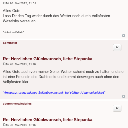
Mi 20. Mai 2015, 11:51
B
e
Alles Gute.
i
Lass Dir den Tag weder durch das Wetter noch durch Vollpfosten
t
r
Weselsky versauen.
a
g
"Ist doch nur Fußball."
Seminator
Zitat
Re: Herzlichen Glückwunsch, liebe Stepanka
Mi 20. Mai 2015, 12:02
B
e
Alles Gute auch von meiner Seite. Wetter scheint noch zu halten und sie
i
ist eine Freundin des Drahtesels und kommt deswegen auch ohne den
t
r
Vollpfosten klar.
a
g
"Arroganz: grenzenloses Selbstbewusstsein bei völliger Ahnungslosigkeit"
eberennterwiederlos
Zitat
Re: Herzlichen Glückwunsch, liebe Stepanka
Mi 20. Mai 2015, 13:02
B