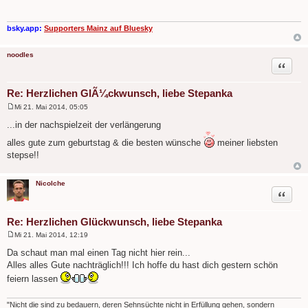
t
r
a
g
bsky.app:
Supporters Mainz auf Bluesky
noodles
Zitat
Re: Herzlichen GlÃ¼ckwunsch, liebe Stepanka
Mi 21. Mai 2014, 05:05
B
e
...in der nachspielzeit der verlängerung
i
t
alles gute zum geburtstag & die besten wünsche
meiner liebsten
r
stepse!!
a
g
Nicolche
Zitat
Re: Herzlichen Glückwunsch, liebe Stepanka
Mi 21. Mai 2014, 12:19
B
e
Da schaut man mal einen Tag nicht hier rein...
i
Alles alles Gute nachträglich!!! Ich hoffe du hast dich gestern schön
t
r
feiern lassen
a
g
"Nicht die sind zu bedauern, deren Sehnsüchte nicht in Erfüllung gehen, sondern