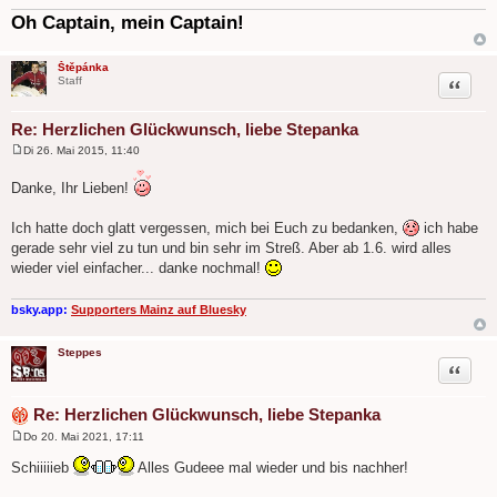
Oh Captain, mein Captain!
Štěpánka
Zitat
Staff
Re: Herzlichen Glückwunsch, liebe Stepanka
Di 26. Mai 2015, 11:40
B
e
Danke, Ihr Lieben!
i
t
r
Ich hatte doch glatt vergessen, mich bei Euch zu bedanken,
ich habe
a
g
gerade sehr viel zu tun und bin sehr im Streß. Aber ab 1.6. wird alles
wieder viel einfacher... danke nochmal!
bsky.app:
Supporters Mainz auf Bluesky
Steppes
Zitat
Re: Herzlichen Glückwunsch, liebe Stepanka
Do 20. Mai 2021, 17:11
B
e
Schiiiiieb
Alles Gudeee mal wieder und bis nachher!
i
t