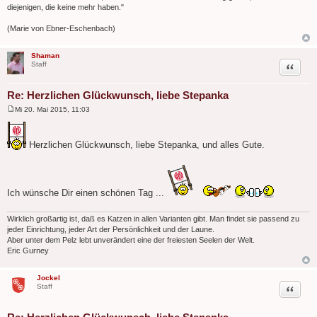
diejenigen, die keine mehr haben."
(Marie von Ebner-Eschenbach)
Shaman
Zitat
Staff
Re: Herzlichen Glückwunsch, liebe Stepanka
Mi 20. Mai 2015, 11:03
B
e
i
t
Herzlichen Glückwunsch, liebe Stepanka, und alles Gute.
r
a
g
Ich wünsche Dir einen schönen Tag ...
Wirklich großartig ist, daß es Katzen in allen Varianten gibt. Man findet sie passend zu
jeder Einrichtung, jeder Art der Persönlichkeit und der Laune.
Aber unter dem Pelz lebt unverändert eine der freiesten Seelen der Welt.
Eric Gurney
Jockel
Zitat
Staff