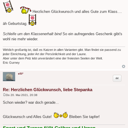
e
i
t
Herzlichen Glückwunsch und alles Gute zum Klass....
r
a
g
äh Geburtstag.
Schleife um den Klassenerhalt bind
So ein aufregendes Geschenk gibt's
wohl nie mehr wieder.
Wirklich großartig ist, daß es Katzen in allen Varianten gibt. Man findet sie passend zu
jeder Einrichtung, jeder Art der Persönlichkeit und der Laune.
Aber unter dem Pelz lebt unverändert eine der freiesten Seelen der Welt.
Eric Gurney
elli²
Zitat
Re: Herzlichen Glückwunsch, liebe Stepanka
Do 20. Mai 2021, 20:38
B
e
Schon wieder? war doch gerade...
i
t
r
a
Glückwunsch und Alles Gute!
Bleiben Sie tapfer!
g
Sport und Turnen füllt Gräber und Urnen.