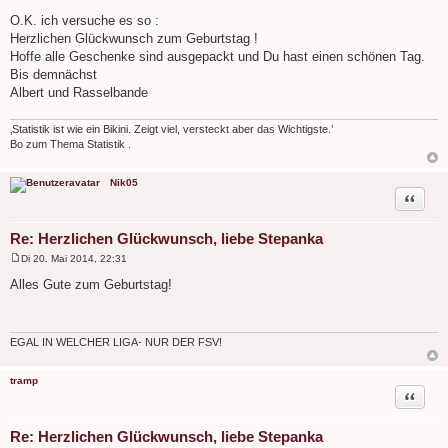
B
e
O.K. ich versuche es so :
i
Herzlichen Glückwunsch zum Geburtstag !
t
r
Hoffe alle Geschenke sind ausgepackt und Du hast einen schönen Tag.
a
Bis demnächst
g
Albert und Rasselbande
‚Statistik ist wie ein Bikini. Zeigt viel, versteckt aber das Wichtigste.’
Bo zum Thema Statistik .
Nik05
Zitat
Re: Herzlichen Glückwunsch, liebe Stepanka
Di 20. Mai 2014, 22:31
B
e
Alles Gute zum Geburtstag!
i
t
r
a
g
EGAL IN WELCHER LIGA- NUR DER FSV!
tramp
Zitat
Re: Herzlichen Glückwunsch, liebe Stepanka