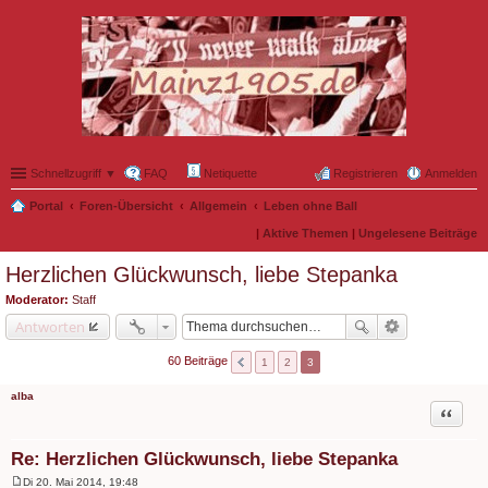
Schnellzugriff ▼
FAQ
Netiquette
Registrieren
Anmelden
Portal
Foren-Übersicht
Allgemein
Leben ohne Ball
|
Aktive Themen
|
Ungelesene Beiträge
Herzlichen Glückwunsch, liebe Stepanka
Moderator:
Staff
Antworten
60 Beiträge
1
2
3
alba
Zitat
Re: Herzlichen Glückwunsch, liebe Stepanka
Di 20. Mai 2014, 19:48