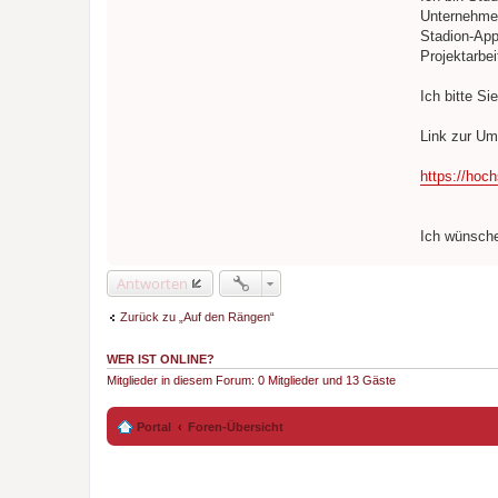
a
Unternehmen
g
Stadion-App
Projektarbei
Ich bitte S
Link zur Um
https://hoch
Ich wünsch
Antworten
Zurück zu „Auf den Rängen“
WER IST ONLINE?
Mitglieder in diesem Forum: 0 Mitglieder und 13 Gäste
Portal
Foren-Übersicht