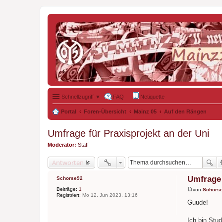
Schnellzugriff ▼
FAQ
Netiquette
Portal
Foren-Übersicht
Mainz 05
Auf den Rängen
Umfrage für Praxisprojekt an der Uni
Moderator:
Staff
Antworten
Umfrage 
Schorse92
Beiträge:
1
von
Schors
B
Registriert:
Mo 12. Jun 2023, 13:16
e
Guude!
i
t
r
Ich bin Stu