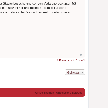
a Stadionbesuche und der von Vodafone geplanten 5G
d hilft sowohl mir und meinem Team bei unserer
sse im Stadion für Sie noch einmal zu intensivieren.
.
1 Beitrag • Seite
1
von
1
Gehe zu
|
Aktive Themen
|
Ungelesene Beiträge