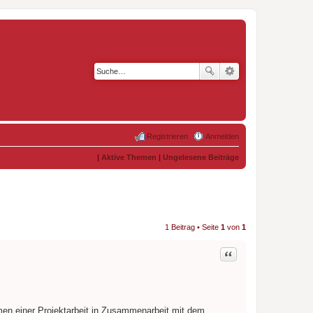
Registrieren
Anmelden
|
Aktive Themen
|
Ungelesene Beiträge
1 Beitrag • Seite
1
von
1
Zitat
en einer Projektarbeit in Zusammenarbeit mit dem