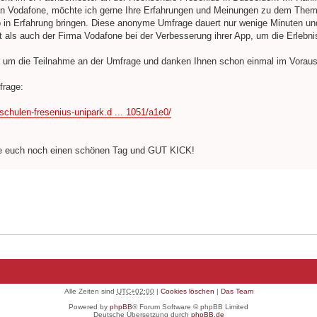
 Vodafone, möchte ich gerne Ihre Erfahrungen und Meinungen zu dem Them
 in Erfahrung bringen. Diese anonyme Umfrage dauert nur wenige Minuten un
t als auch der Firma Vodafone bei der Verbesserung ihrer App, um die Erlebni
ie um die Teilnahme an der Umfrage und danken Ihnen schon einmal im Voraus
frage:
schulen-fresenius-unipark.d ... 1051/a1e0/
e euch noch einen schönen Tag und GUT KICK!
Alle Zeiten sind
UTC+02:00
|
Cookies löschen
|
Das Team
Powered by
phpBB
® Forum Software © phpBB Limited
Deutsche Übersetzung durch
phpBB.de